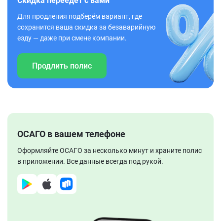
Скидка переедет с вами
Для продления подберём вариант, где
сохранится ваша скидка за безаварийную
езду — даже при смене компании.
Продлить полис
ОСАГО в вашем телефоне
Оформляйте ОСАГО за несколько минут и храните полис
в приложении. Все данные всегда под рукой.