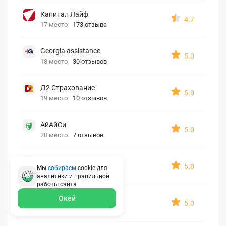
Капитал Лайф
4.7
17 место
173 отзыва
Georgia assistance
5.0
18 место
30 отзывов
Д2 Страхование
5.0
19 место
10 отзывов
АйАйСи
5.0
20 место
7 отзывов
OxySport
5.0
Мы
собираем
cookie для
21 место
6 отзывов
аналитики и правильной
работы
сайта
ERGO AXA
Окей
5.0
22 место
2 отзыва