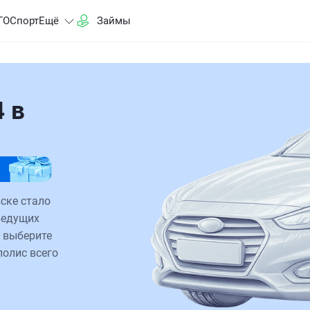
ГО
Спорт
Ещё
Займы
 в
ске стало
ведущих
 выберите
полис всего