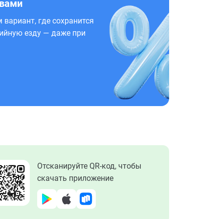
 вами
 вариант, где сохранится
ийную езду — даже при
Отсканируйте QR-код, чтобы
скачать приложение