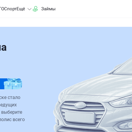
ГО
Спорт
Ещё
Займы
на
ске стало
ведущих
 выберите
полис всего