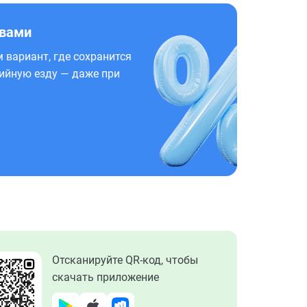
 вами
 вариант, где сохранится
ийную езду — даже при
Отсканируйте QR-код, чтобы
скачать приложение