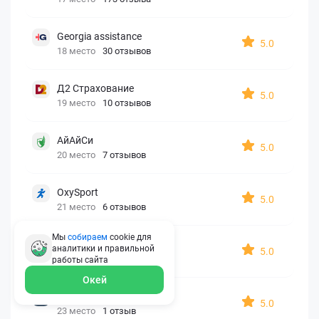
Georgia assistance
5.0
18 место
30 отзывов
Д2 Страхование
5.0
19 место
10 отзывов
АйАйСи
5.0
20 место
7 отзывов
OxySport
5.0
21 место
6 отзывов
Мы
собираем
cookie для
ERGO AXA
аналитики и правильной
5.0
22 место
2 отзыва
работы
сайта
Окей
Oxy Travel Premium
5.0
23 место
1 отзыв