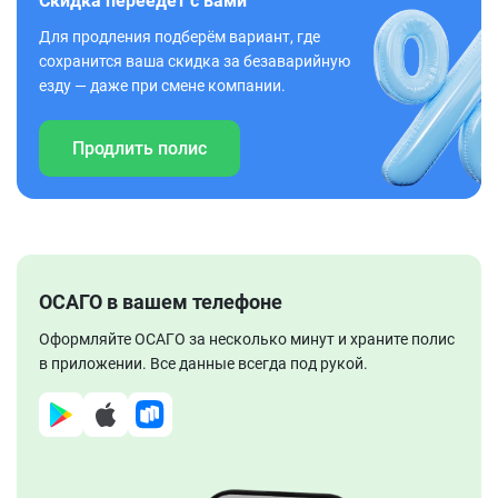
Скидка переедет с вами
Для продления подберём вариант, где
сохранится ваша скидка за безаварийную
езду — даже при смене компании.
Продлить полис
ОСАГО в вашем телефоне
Оформляйте ОСАГО за несколько минут и храните полис
в приложении. Все данные всегда под рукой.