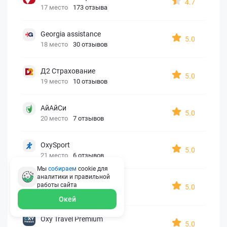
4.7
17 место
173 отзыва
Georgia assistance
5.0
18 место
30 отзывов
Д2 Страхование
5.0
19 место
10 отзывов
АйАйСи
5.0
20 место
7 отзывов
OxySport
5.0
21 место
6 отзывов
Мы
собираем
cookie для
аналитики и правильной
ERGO AXA
работы
сайта
5.0
22 место
2 отзыва
Окей
Oxy Travel Premium
5.0