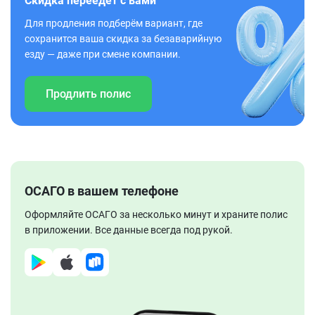
Скидка переедет с вами
Для продления подберём вариант, где
сохранится ваша скидка за безаварийную
езду — даже при смене компании.
Продлить полис
ОСАГО в вашем телефоне
Оформляйте ОСАГО за несколько минут и храните полис
в приложении. Все данные всегда под рукой.