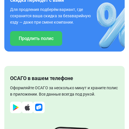
Скидка переедет с вами
Для продления подберём вариант, где
сохранится ваша скидка за безаварийную
езду — даже при смене компании.
Продлить полис
ОСАГО в вашем телефоне
Оформляйте ОСАГО за несколько минут и храните полис
в приложении. Все данные всегда под рукой.