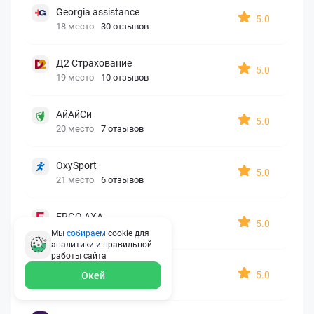
Georgia assistance
5.0
18 место
30 отзывов
Д2 Страхование
5.0
19 место
10 отзывов
АйАйСи
5.0
20 место
7 отзывов
OxySport
5.0
21 место
6 отзывов
ERGO AXA
5.0
22 место
2 отзыва
Мы
собираем
cookie для
аналитики и правильной
работы
сайта
Oxy Travel Premium
5.0
Окей
23 место
1 отзыв