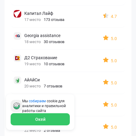
Капитал Лайф
4.7
17 место
173 отзыва
Georgia assistance
5.0
18 место
30 отзывов
Д2 Страхование
5.0
19 место
10 отзывов
АйАйСи
5.0
20 место
7 отзывов
Мы
собираем
cookie для
OxySport
5.0
аналитики и правильной
21 место
6 отзывов
работы
сайта
Окей
ERGO AXA
5.0
22 место
2 отзыва