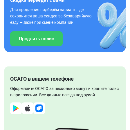
Скидка переедет с вами
Для продления подберём вариант, где
сохранится ваша скидка за безаварийную
езду — даже при смене компании.
Продлить полис
ОСАГО в вашем телефоне
Оформляйте ОСАГО за несколько минут и храните полис
в приложении. Все данные всегда под рукой.