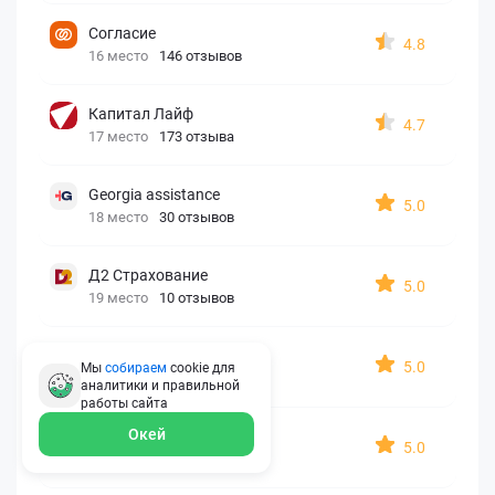
Согласие
4.8
16 место
146 отзывов
Капитал Лайф
4.7
17 место
173 отзыва
Georgia assistance
5.0
18 место
30 отзывов
Д2 Страхование
5.0
19 место
10 отзывов
АйАйСи
5.0
Мы
собираем
cookie для
20 место
7 отзывов
аналитики и правильной
работы
сайта
Окей
OxySport
5.0
21 место
6 отзывов