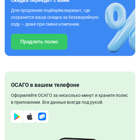
Скидка переедет с вами
Для продления подберём вариант, где
сохранится ваша скидка за безаварийную
езду — даже при смене компании.
Продлить полис
ОСАГО в вашем телефоне
Оформляйте ОСАГО за несколько минут и храните полис
в приложении. Все данные всегда под рукой.