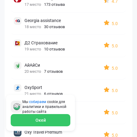
4.7
17 место
173 отзыва
Georgia assistance
5.0
18 место
30 отзывов
Д2 Страхование
5.0
19 место
10 отзывов
АйАйСи
5.0
20 место
7 отзывов
OxySport
5.0
21 место
6 отзывов
Мы
собираем
cookie для
аналитики и правильной
ERGO AXA
работы
сайта
5.0
22 место
2 отзыва
Окей
Oxy Travel Premium
5.0