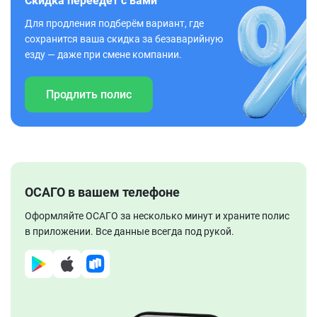
Скидка переедет с вами
Для продления подберём вариант, где
сохранится ваша скидка за безаварийную
езду — даже при смене компании.
Продлить полис
ОСАГО в вашем телефоне
Оформляйте ОСАГО за несколько минут и храните полис
в приложении. Все данные всегда под рукой.