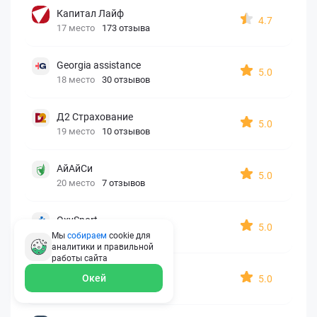
Капитал Лайф
4.7
17 место
173 отзыва
Georgia assistance
5.0
18 место
30 отзывов
Д2 Страхование
5.0
19 место
10 отзывов
АйАйСи
5.0
20 место
7 отзывов
OxySport
5.0
21 место
6 отзывов
Мы
собираем
cookie для
аналитики и правильной
работы
сайта
ERGO AXA
Окей
5.0
22 место
2 отзыва