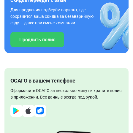
Скидка переедет с вами
Для продления подберём вариант, где
сохранится ваша скидка за безаварийную
езду — даже при смене компании.
Продлить полис
ОСАГО в вашем телефоне
Оформляйте ОСАГО за несколько минут и храните полис
в приложении. Все данные всегда под рукой.