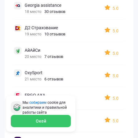
Georgia assistance
5.0
18 место
30 отзывов
Д2 Страхование
5.0
19 место
10 отзывов
АйАйСи
5.0
20 место
7 отзывов
OxySport
5.0
21 место
6 отзывов
ERGO AXA
5.0
22 место
2 отзыва
Мы
собираем
cookie для
аналитики и правильной
работы
сайта
Oxy Travel Premium
5.0
Окей
23 место
1 отзыв