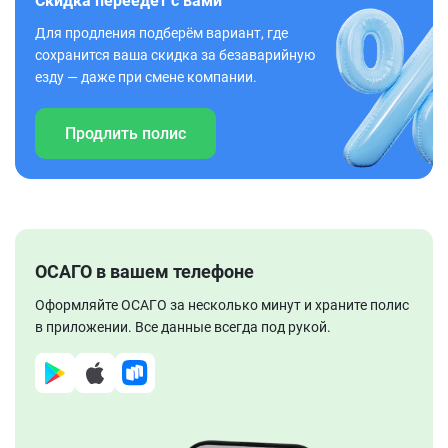
Скидка переедет с вами
Для продления подберём вариант, где
сохранится ваша скидка за безаварийную
езду — даже при смене компании.
Продлить полис
ОСАГО в вашем телефоне
Оформляйте ОСАГО за несколько минут и храните полис
в приложении. Все данные всегда под рукой.