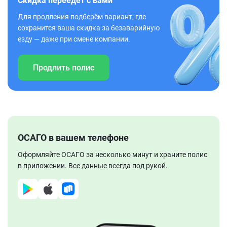
Скидка переедет с вами
Для продления подберём вариант, где
сохранится ваша скидка за безаварийную
езду — даже при смене компании.
Продлить полис
ОСАГО в вашем телефоне
Оформляйте ОСАГО за несколько минут и храните полис
в приложении. Все данные всегда под рукой.