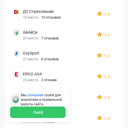
Д2 Страхование
5.0
19 место
10 отзывов
АйАйСи
5.0
20 место
7 отзывов
OxySport
5.0
21 место
6 отзывов
ERGO AXA
5.0
22 место
2 отзыва
Oxy Travel Premium
Мы
собираем
cookie для
5.0
аналитики и правильной
23 место
1 отзыв
работы
сайта
Окей
УралСиб
5.0
24 место
1 отзыв