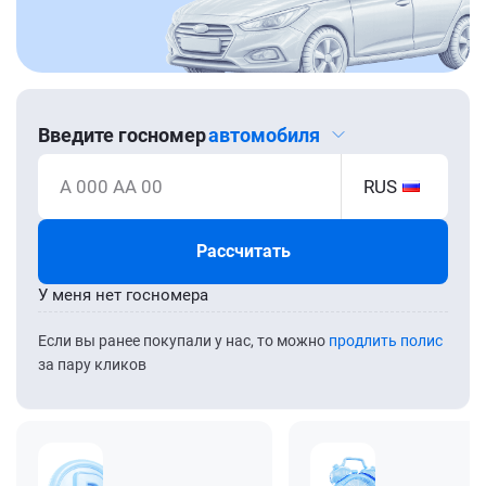
Введите госномер
автомобиля
А 000 АА 00
RUS
Рассчитать
У меня нет госномера
Если вы ранее покупали у нас, то можно
продлить полис
за пару кликов