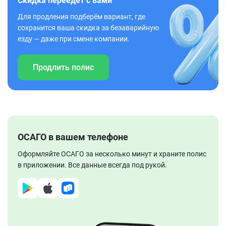
Скидка переедет с вами
Для продления подберём вариант, где
сохранится ваша скидка за безаварийную
езду — даже при смене компании.
Продлить полис
ОСАГО в вашем телефоне
Оформляйте ОСАГО за несколько минут и храните полис
в приложении. Все данные всегда под рукой.