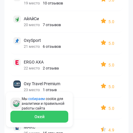
19 место
10 отзывов
АйАйСи
5.0
20 место
7 отзывов
OxySport
5.0
21 место
6 отзывов
ERGO AXA
5.0
22 место
2 отзыва
Oxy Travel Premium
5.0
23 место
1 отзыв
Мы
собираем
cookie для
аналитики и правильной
УралСиб
5.0
работы
сайта
24 место
1 отзыв
Окей
МАКС
4.9