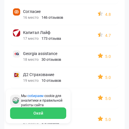
Согласие
4.8
16 место
146 отзывов
Капитал Лайф
4.7
17 место
173 отзыва
Georgia assistance
5.0
18 место
30 отзывов
Д2 Страхование
5.0
19 место
10 отзывов
АйАйСи
Мы
собираем
cookie для
5.0
аналитики и правильной
20 место
7 отзывов
работы
сайта
Окей
OxySport
5.0
21 место
6 отзывов