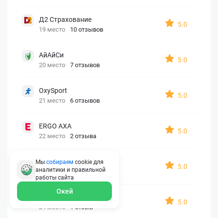
Д2 Страхование
5.0
19 место
10 отзывов
АйАйСи
5.0
20 место
7 отзывов
OxySport
5.0
21 место
6 отзывов
ERGO AXA
5.0
22 место
2 отзыва
Oxy Travel Premium
Мы
собираем
cookie для
5.0
аналитики и правильной
23 место
1 отзыв
работы
сайта
Окей
УралСиб
5.0
24 место
1 отзыв