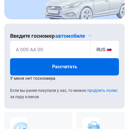
Введите госномер
автомобиля
А 000 АА 00
RUS
Рассчитать
У меня нет госномера
Если вы ранее покупали у нас, то можно
продлить полис
за пару кликов