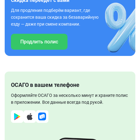
Скидка переедет с вами
Для продления подберём вариант, где
сохранится ваша скидка за безаварийную
езду — даже при смене компании.
Продлить полис
ОСАГО в вашем телефоне
Оформляйте ОСАГО за несколько минут и храните полис
в приложении. Все данные всегда под рукой.