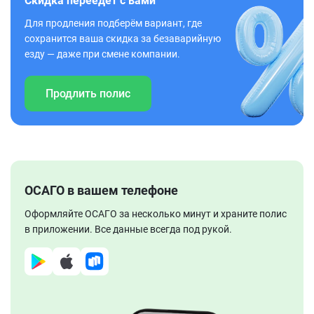
Скидка переедет с вами
Для продления подберём вариант, где
сохранится ваша скидка за безаварийную
езду — даже при смене компании.
Продлить полис
ОСАГО в вашем телефоне
Оформляйте ОСАГО за несколько минут и храните полис
в приложении. Все данные всегда под рукой.