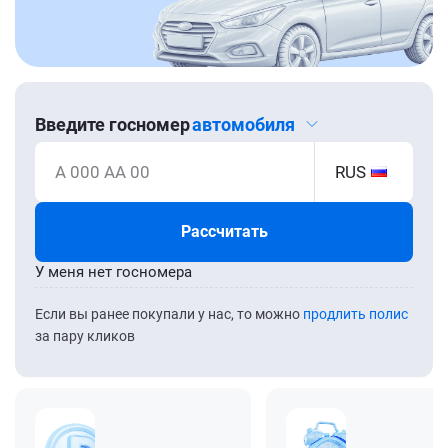
Введите госномер
автомобиля
А 000 АА 00
RUS
Рассчитать
У меня нет госномера
Если вы ранее покупали у нас, то можно
продлить полис
за пару кликов