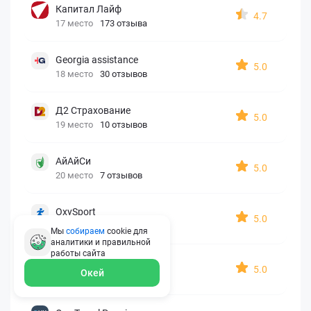
Капитал Лайф
4.7
17 место
173 отзыва
Georgia assistance
5.0
18 место
30 отзывов
Д2 Страхование
5.0
19 место
10 отзывов
АйАйСи
5.0
20 место
7 отзывов
OxySport
5.0
21 место
6 отзывов
Мы
собираем
cookie для
аналитики и правильной
работы
сайта
ERGO AXA
5.0
Окей
22 место
2 отзыва