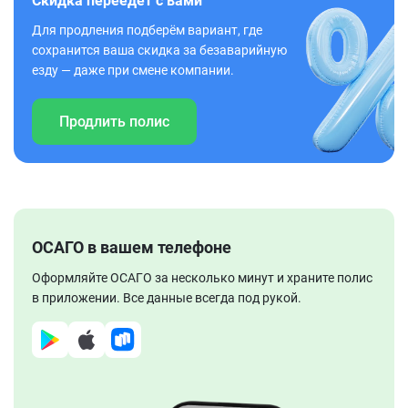
Скидка переедет с вами
Для продления подберём вариант, где
сохранится ваша скидка за безаварийную
езду — даже при смене компании.
Продлить полис
ОСАГО в вашем телефоне
Оформляйте ОСАГО за несколько минут и храните полис
в приложении. Все данные всегда под рукой.