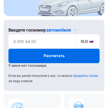
Введите госномер
автомобиля
А 000 АА 00
RUS
Рассчитать
У меня нет госномера
Если вы ранее покупали у нас, то можно
продлить полис
за пару кликов