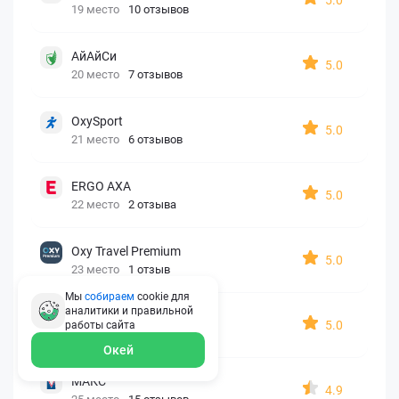
19 место
10 отзывов
АйАйСи
5.0
20 место
7 отзывов
OxySport
5.0
21 место
6 отзывов
ERGO AXA
5.0
22 место
2 отзыва
Oxy Travel Premium
5.0
23 место
1 отзыв
Мы
собираем
cookie для
аналитики и правильной
УралСиб
5.0
работы
сайта
24 место
1 отзыв
Окей
МАКС
4.9