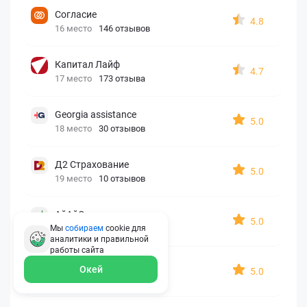
Согласие
4.8
16 место
146 отзывов
Капитал Лайф
4.7
17 место
173 отзыва
Georgia assistance
5.0
18 место
30 отзывов
Д2 Страхование
5.0
19 место
10 отзывов
АйАйСи
5.0
20 место
7 отзывов
Мы
собираем
cookie для
аналитики и правильной
работы
сайта
OxySport
Окей
5.0
21 место
6 отзывов