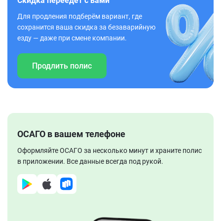
Скидка переедет с вами
Для продления подберём вариант, где
сохранится ваша скидка за безаварийную
езду — даже при смене компании.
Продлить полис
ОСАГО в вашем телефоне
Оформляйте ОСАГО за несколько минут и храните полис
в приложении. Все данные всегда под рукой.