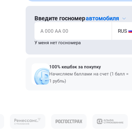
Введите госномер
автомобиля
А 000 АА 00
RUS
У меня нет госномера
100% кешбэк за покупку
Начисляем баллами на счет (1 балл =
1 рубль)