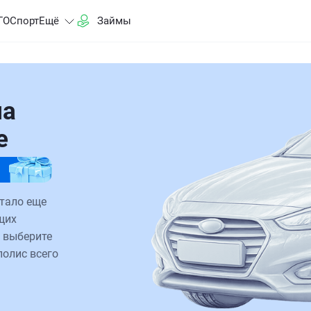
ГО
Спорт
Ещё
Займы
на
е
тало еще
щих
 выберите
полис всего