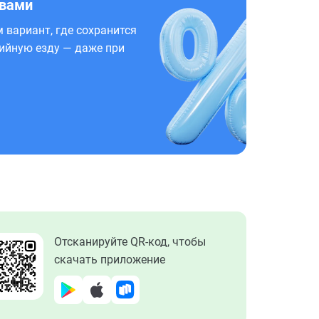
 вами
 вариант, где сохранится
ийную езду — даже при
Отсканируйте QR-код, чтобы
скачать приложение