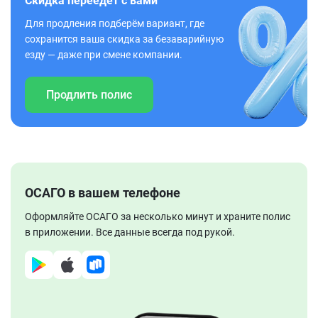
Скидка переедет с вами
Для продления подберём вариант, где
сохранится ваша скидка за безаварийную
езду — даже при смене компании.
Продлить полис
ОСАГО в вашем телефоне
Оформляйте ОСАГО за несколько минут и храните полис
в приложении. Все данные всегда под рукой.