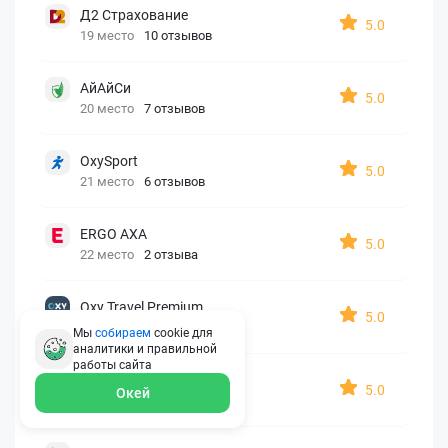
Д2 Страхование
5.0
19 место
10 отзывов
АйАйСи
5.0
20 место
7 отзывов
OxySport
5.0
21 место
6 отзывов
ERGO AXA
5.0
22 место
2 отзыва
Oxy Travel Premium
5.0
23 место
1 отзыв
Мы
собираем
cookie для
аналитики и правильной
работы
сайта
УралСиб
5.0
Окей
24 место
1 отзыв