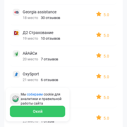
Georgia assistance
5.0
18 место
30 отзывов
Д2 Страхование
5.0
19 место
10 отзывов
АйАйСи
5.0
20 место
7 отзывов
OxySport
5.0
21 место
6 отзывов
ERGO AXA
Мы
собираем
cookie для
5.0
аналитики и правильной
22 место
2 отзыва
работы
сайта
Окей
Oxy Travel Premium
5.0
23 место
1 отзыв