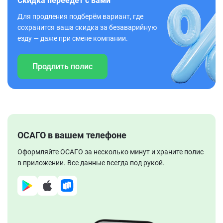
Скидка переедет с вами
Для продления подберём вариант, где
сохранится ваша скидка за безаварийную
езду — даже при смене компании.
Продлить полис
ОСАГО в вашем телефоне
Оформляйте ОСАГО за несколько минут и храните полис
в приложении. Все данные всегда под рукой.