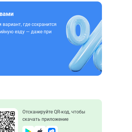
 вами
 вариант, где сохранится
ийную езду — даже при
Отсканируйте QR-код, чтобы
скачать приложение