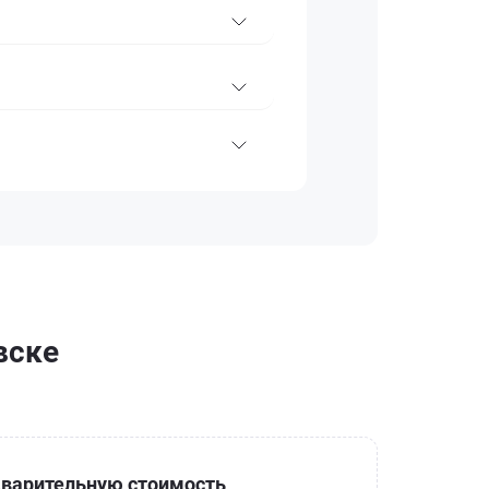
вске
варительную стоимость