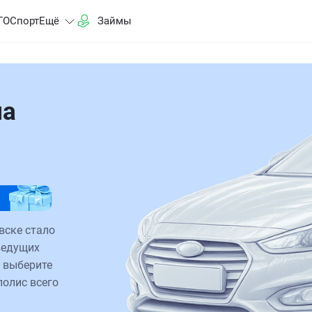
ГО
Спорт
Ещё
Займы
на
вске стало
ведущих
 выберите
полис всего