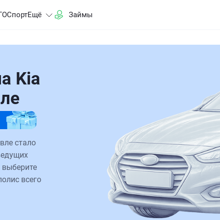
ГО
Спорт
Ещё
Займы
а Kia
вле
вле стало
ведущих
 выберите
полис всего