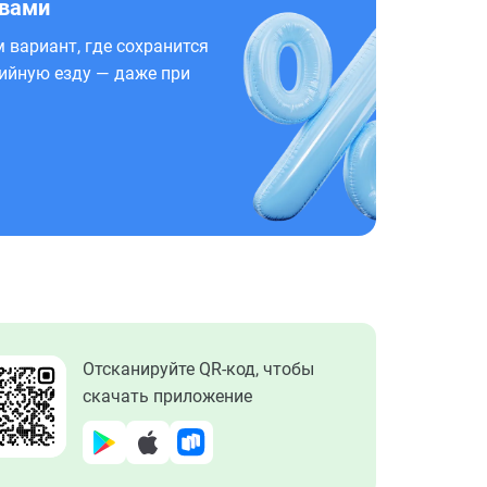
 вами
 вариант, где сохранится
ийную езду — даже при
Отсканируйте QR-код, чтобы
скачать приложение