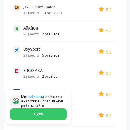
Д2 Страхование
5.0
19 место
10 отзывов
АйАйСи
5.0
20 место
7 отзывов
OxySport
5.0
21 место
6 отзывов
ERGO AXA
5.0
22 место
2 отзыва
Oxy Travel Premium
5.0
Мы
собираем
cookie для
23 место
1 отзыв
аналитики и правильной
работы
сайта
УралСиб
Окей
5.0
24 место
1 отзыв