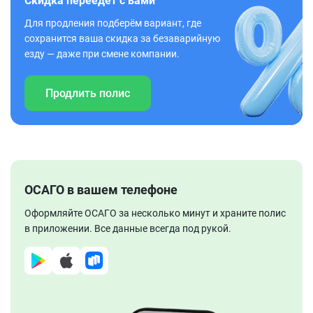
Скидка переедет с вами
Для продления подберём вариант, где
сохранится ваша скидка за безаварийную
езду — даже при смене компании.
Продлить полис
ОСАГО в вашем телефоне
Оформляйте ОСАГО за несколько минут и храните полис
в приложении. Все данные всегда под рукой.