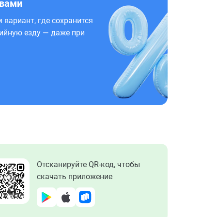
 вами
 вариант, где сохранится
ийную езду — даже при
Отсканируйте QR-код, чтобы
скачать приложение