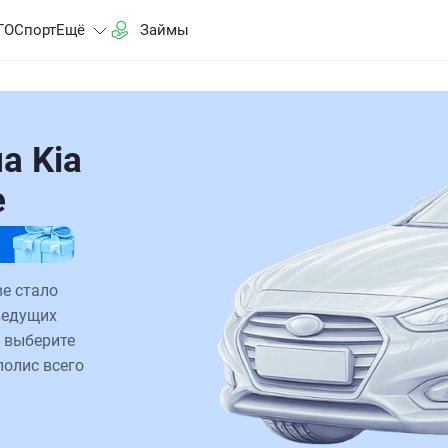
ГО
Спорт
Ещё
Займы
а Kia
е
ве стало
ведущих
 выберите
полис всего