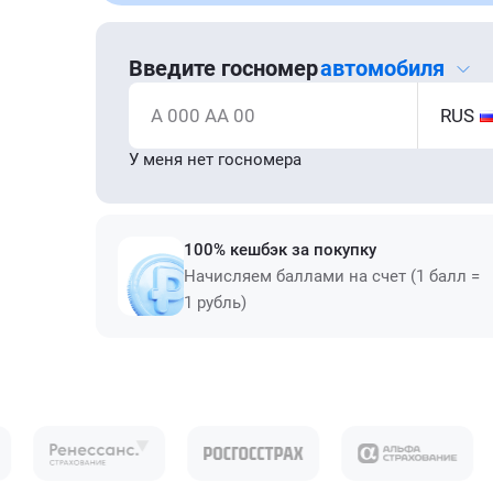
Введите госномер
автомобиля
А 000 АА 00
RUS
У меня нет госномера
100% кешбэк за покупку
Начисляем баллами на счет (1 балл =
1 рубль)