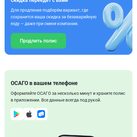
Скидка переедет с вами
Для продления подберём вариант, где
сохранится ваша скидка за безаварийную
езду — даже при смене компании.
Продлить полис
ОСАГО в вашем телефоне
Оформляйте ОСАГО за несколько минут и храните полис
в приложении. Все данные всегда под рукой.