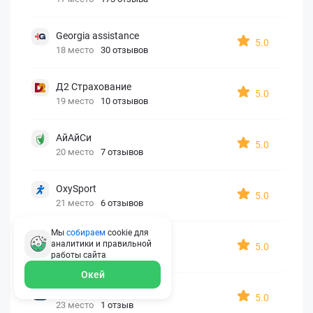
Georgia assistance
5.0
18 место
30 отзывов
Д2 Страхование
5.0
19 место
10 отзывов
АйАйСи
5.0
20 место
7 отзывов
OxySport
5.0
21 место
6 отзывов
Мы
собираем
cookie для
ERGO AXA
аналитики и правильной
5.0
22 место
2 отзыва
работы
сайта
Окей
Oxy Travel Premium
5.0
23 место
1 отзыв