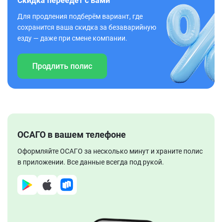
Скидка переедет с вами
Для продления подберём вариант, где
сохранится ваша скидка за безаварийную
езду — даже при смене компании.
Продлить полис
ОСАГО в вашем телефоне
Оформляйте ОСАГО за несколько минут и храните полис
в приложении. Все данные всегда под рукой.