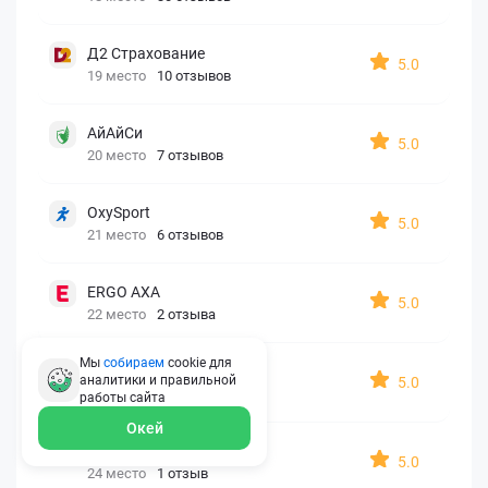
Д2 Страхование
5.0
19 место
10 отзывов
АйАйСи
5.0
20 место
7 отзывов
OxySport
5.0
21 место
6 отзывов
ERGO AXA
5.0
22 место
2 отзыва
Мы
собираем
cookie для
Oxy Travel Premium
аналитики и правильной
5.0
23 место
1 отзыв
работы
сайта
Окей
УралСиб
5.0
24 место
1 отзыв