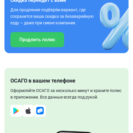
Скидка переедет с вами
Для продления подберём вариант, где
сохранится ваша скидка за безаварийную
езду — даже при смене компании.
Продлить полис
ОСАГО в вашем телефоне
Оформляйте ОСАГО за несколько минут и храните полис
в приложении. Все данные всегда под рукой.