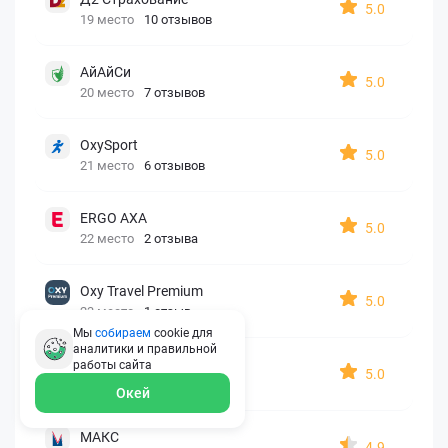
5.0
19 место
10 отзывов
АйАйСи
5.0
20 место
7 отзывов
OxySport
5.0
21 место
6 отзывов
ERGO AXA
5.0
22 место
2 отзыва
Oxy Travel Premium
5.0
23 место
1 отзыв
Мы
собираем
cookie для
аналитики и правильной
УралСиб
работы
сайта
5.0
24 место
1 отзыв
Окей
МАКС
4.9