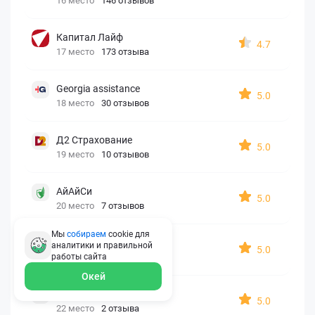
16 место
146 отзывов
Капитал Лайф
4.7
17 место
173 отзыва
Georgia assistance
5.0
18 место
30 отзывов
Д2 Страхование
5.0
19 место
10 отзывов
АйАйСи
5.0
20 место
7 отзывов
Мы
собираем
cookie для
OxySport
аналитики и правильной
5.0
21 место
6 отзывов
работы
сайта
Окей
ERGO AXA
5.0
22 место
2 отзыва