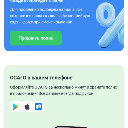
Скидка переедет с вами
Для продления подберём вариант, где
сохранится ваша скидка за безаварийную
езду — даже при смене компании.
Продлить полис
ОСАГО в вашем телефоне
Оформляйте ОСАГО за несколько минут и храните полис
в приложении. Все данные всегда под рукой.