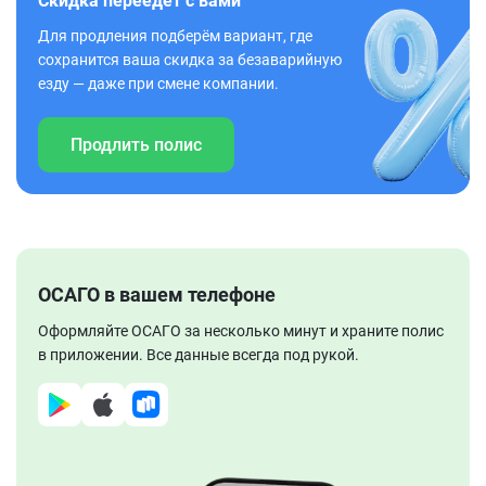
Скидка переедет с вами
Для продления подберём вариант, где
сохранится ваша скидка за безаварийную
езду — даже при смене компании.
Продлить полис
ОСАГО в вашем телефоне
Оформляйте ОСАГО за несколько минут и храните полис
в приложении. Все данные всегда под рукой.