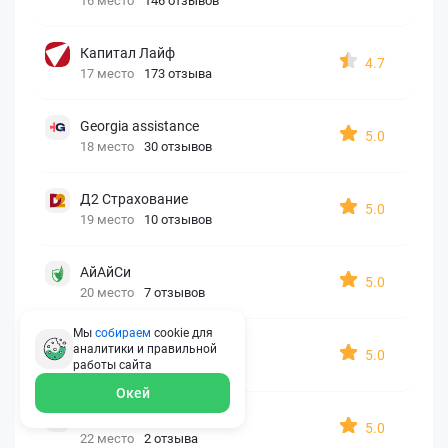
16 место
146 отзывов
Капитал Лайф
4.7
17 место
173 отзыва
Georgia assistance
5.0
18 место
30 отзывов
Д2 Страхование
5.0
19 место
10 отзывов
АйАйСи
5.0
20 место
7 отзывов
Мы
собираем
cookie для
OxySport
аналитики и правильной
5.0
21 место
6 отзывов
работы
сайта
Окей
ERGO AXA
5.0
22 место
2 отзыва