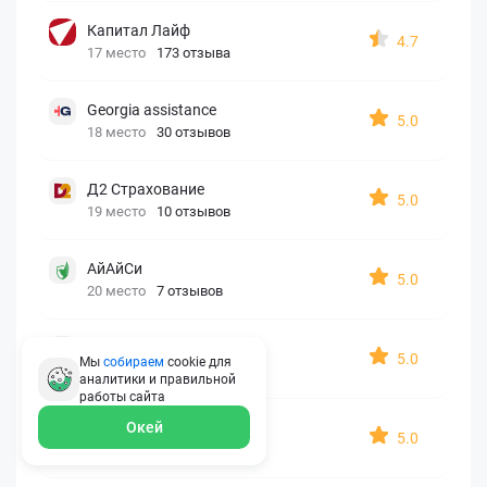
Капитал Лайф
4.7
17 место
173 отзыва
Georgia assistance
5.0
18 место
30 отзывов
Д2 Страхование
5.0
19 место
10 отзывов
АйАйСи
5.0
20 место
7 отзывов
OxySport
5.0
Мы
собираем
cookie для
21 место
6 отзывов
аналитики и правильной
работы
сайта
ERGO AXA
Окей
5.0
22 место
2 отзыва