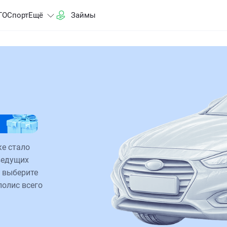
ГО
Спорт
Ещё
Займы
е стало
ведущих
 выберите
полис всего