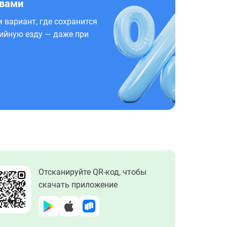
 вами
 вариант, где сохранится
ийную езду — даже при
Отсканируйте QR-код, чтобы
скачать приложение