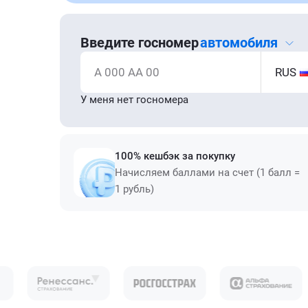
Введите госномер
автомобиля
А 000 АА 00
RUS
У меня нет госномера
100% кешбэк за покупку
Начисляем баллами на счет (1 балл =
1 рубль)