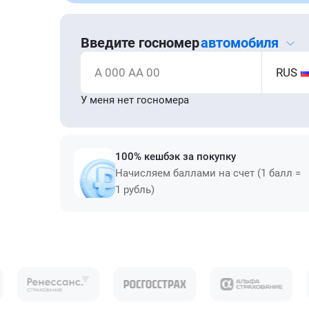
Введите госномер
автомобиля
А 000 АА 00
RUS
У меня нет госномера
100% кешбэк за покупку
Начисляем баллами на счет (1 балл =
1 рубль)