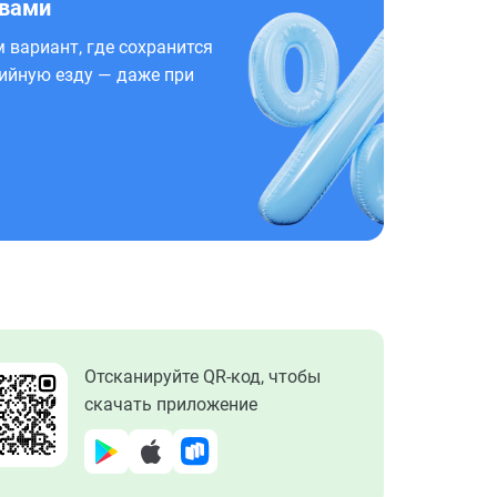
 вами
 вариант, где сохранится
ийную езду — даже при
Отсканируйте QR-код, чтобы
скачать приложение