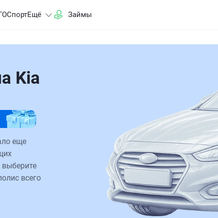
ГО
Спорт
Ещё
Займы
а Kia
ало еще
щих
 выберите
полис всего