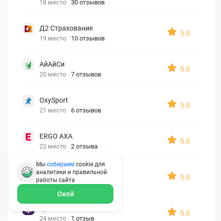
18 место
30 отзывов
Д2 Страхование
5.0
19 место
10 отзывов
АйАйСи
5.0
20 место
7 отзывов
OxySport
5.0
21 место
6 отзывов
ERGO AXA
5.0
22 место
2 отзыва
Мы
собираем
cookie для
Oxy Travel Premium
аналитики и правильной
5.0
работы
сайта
23 место
1 отзыв
Окей
УралСиб
5.0
24 место
1 отзыв