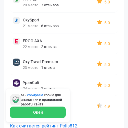
5.0
20 место
7 отзывов
OxySport
5.0
21 место
6 отзывов
ERGO AXA
5.0
22 место
2 отзыва
Oxy Travel Premium
5.0
23 место
1 отзыв
УралСиб
5.0
24 место
1 отзыв
Мы
собираем
cookie для
аналитики и правильной
МАКС
работы
сайта
4.9
25 место
15 отзывов
Окей
Как считается рейтинг Polis812