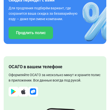
Скидка переедет с вами
Для продления подберём вариант, где
сохранится ваша скидка за безаварийную
езду — даже при смене компании.
Продлить полис
ОСАГО в вашем телефоне
Оформляйте ОСАГО за несколько минут и храните полис
в приложении. Все данные всегда под рукой.