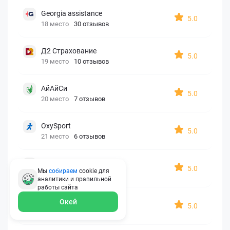
Georgia assistance
5.0
18 место
30 отзывов
Д2 Страхование
5.0
19 место
10 отзывов
АйАйСи
5.0
20 место
7 отзывов
OxySport
5.0
21 место
6 отзывов
ERGO AXA
5.0
Мы
собираем
cookie для
22 место
2 отзыва
аналитики и правильной
работы
сайта
Oxy Travel Premium
Окей
5.0
23 место
1 отзыв