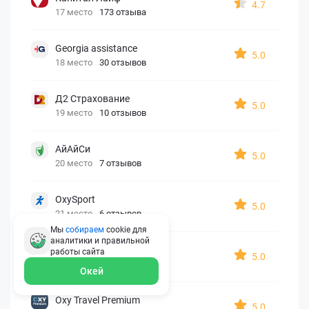
4.7
17 место
173 отзыва
Georgia assistance
5.0
18 место
30 отзывов
Д2 Страхование
5.0
19 место
10 отзывов
АйАйСи
5.0
20 место
7 отзывов
OxySport
5.0
21 место
6 отзывов
Мы
собираем
cookie для
аналитики и правильной
ERGO AXA
работы
сайта
5.0
22 место
2 отзыва
Окей
Oxy Travel Premium
5.0