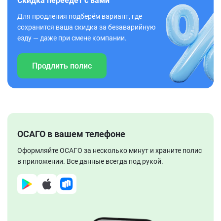
Скидка переедет с вами
Для продления подберём вариант, где
сохранится ваша скидка за безаварийную
езду — даже при смене компании.
Продлить полис
ОСАГО в вашем телефоне
Оформляйте ОСАГО за несколько минут и храните полис
в приложении. Все данные всегда под рукой.