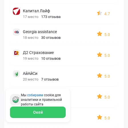
Капитал Лайф
4.7
17 место
173 отзыва
Georgia assistance
5.0
18 место
30 отзывов
Д2 Страхование
5.0
19 место
10 отзывов
АйАйСи
5.0
20 место
7 отзывов
OxySport
Мы
собираем
cookie для
5.0
аналитики и правильной
21 место
6 отзывов
работы
сайта
Окей
ERGO AXA
5.0
22 место
2 отзыва