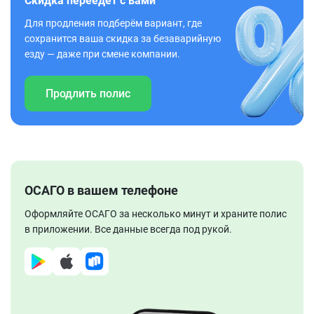
Скидка переедет с вами
Для продления подберём вариант, где
сохранится ваша скидка за безаварийную
езду — даже при смене компании.
Продлить полис
ОСАГО в вашем телефоне
Оформляйте ОСАГО за несколько минут и храните полис
в приложении. Все данные всегда под рукой.