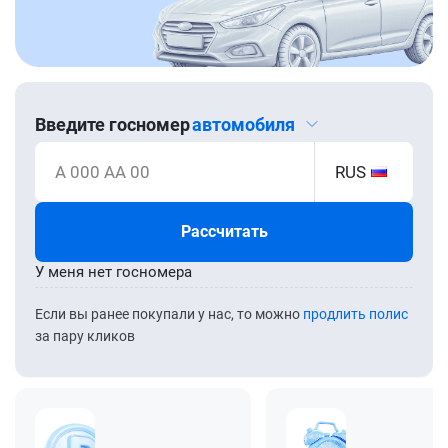
Введите госномер
автомобиля
А 000 АА 00
RUS
Рассчитать
У меня нет госномера
Если вы ранее покупали у нас, то можно
продлить полис
за пару кликов