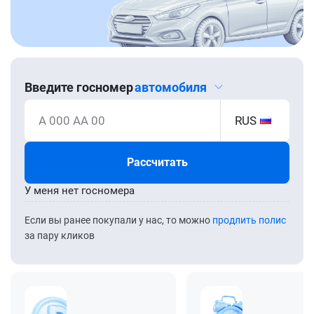
Введите госномер
автомобиля
А 000 АА 00
RUS
Рассчитать
У меня нет госномера
Если вы ранее покупали у нас, то можно
продлить полис
за пару кликов