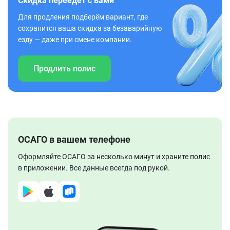
Скидка переедет с вами
Для продления подберём вариант, где
сохранится ваша скидка за безаварийную
езду — даже при смене компании.
Продлить полис
ОСАГО в вашем телефоне
Оформляйте ОСАГО за несколько минут и храните полис
в приложении. Все данные всегда под рукой.