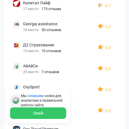
Капитал Лайф
4.7
17 место
173 отзыва
Georgia assistance
5.0
18 место
30 отзывов
Д2 Страхование
5.0
19 место
10 отзывов
АйАйСи
5.0
20 место
7 отзывов
OxySport
5.0
21 место
6 отзывов
Мы
собираем
cookie для
аналитики и правильной
работы
сайта
ERGO AXA
5.0
Окей
22 место
2 отзыва
Oxy Travel Premium