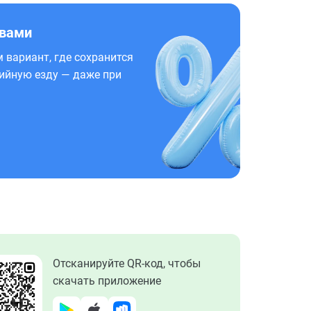
 вами
 вариант, где сохранится
ийную езду — даже при
Отсканируйте QR-код, чтобы
скачать приложение