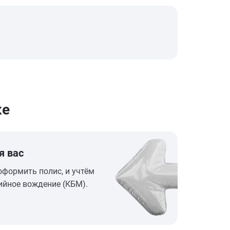
ке
я вас
оформить полис, и учтём
ийное вождение (КБМ).