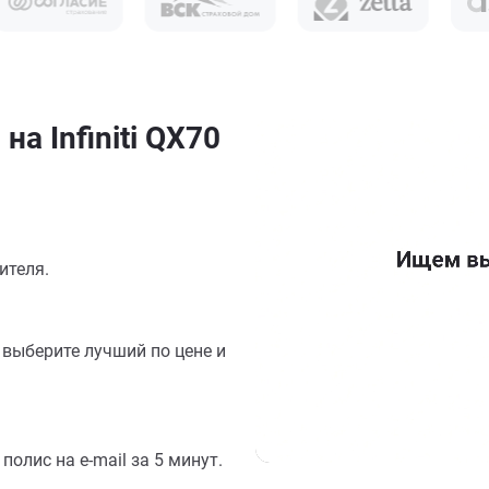
а Infiniti QX70
ителя.
выберите лучший по цене и
олис на e-mail за 5 минут.