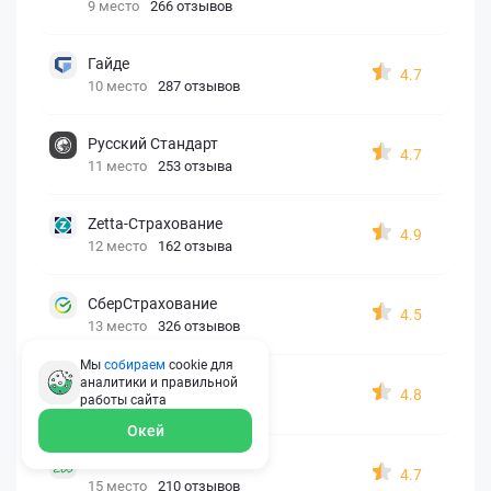
9 место
266 отзывов
Гайде
4.7
10 место
287 отзывов
Русский Стандарт
4.7
11 место
253 отзыва
Zetta-Страхование
4.9
12 место
162 отзыва
СберСтрахование
4.5
13 место
326 отзывов
Мы
собираем
cookie для
Евроинс
аналитики и правильной
4.8
работы
сайта
14 место
187 отзывов
Окей
АК БАРС
4.7
15 место
210 отзывов