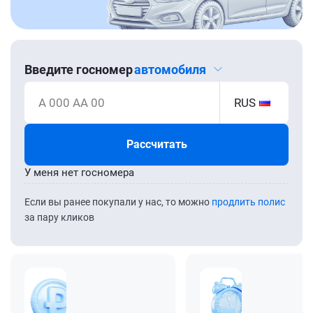
Введите госномер
автомобиля
А 000 АА 00
RUS
Рассчитать
У меня нет госномера
Если вы ранее покупали у нас, то можно
продлить полис
за пару кликов