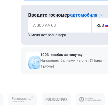
Введите госномер
автомобиля
А 000 АА 00
RUS
У меня нет госномера
100% кешбэк за покупку
Начисляем баллами на счет (1 балл =
1 рубль)