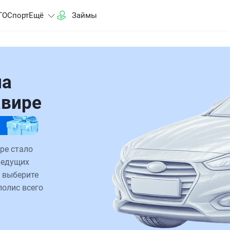
ГО
Спорт
Ещё
Займы
на
авире
ре стало
ведущих
 выберите
полис всего