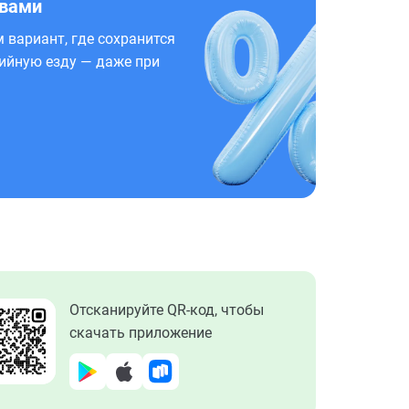
 вами
 вариант, где сохранится
ийную езду — даже при
Отсканируйте QR-код, чтобы
скачать приложение