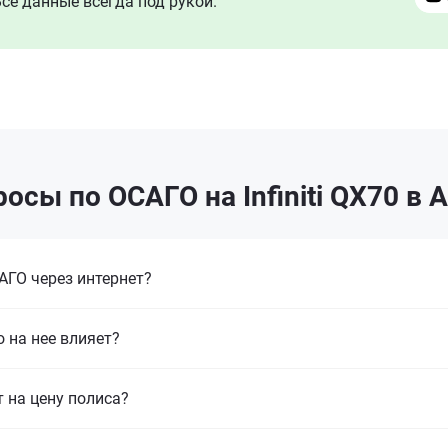
се данные всегда под рукой.
осы по ОСАГО на Infiniti QX70 в 
ГО через интернет?
 на нее влияет?
т на цену полиса?