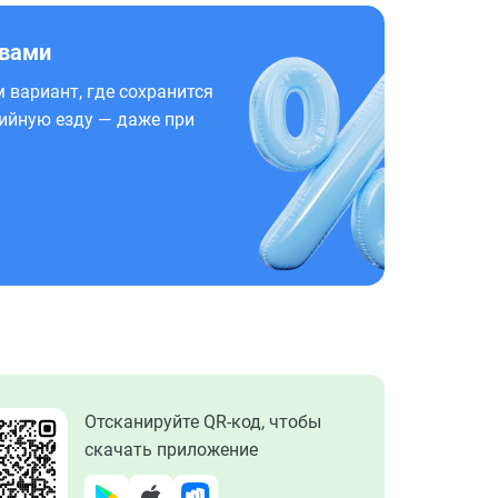
 вами
 вариант, где сохранится
ийную езду — даже при
Отсканируйте QR-код, чтобы
скачать приложение