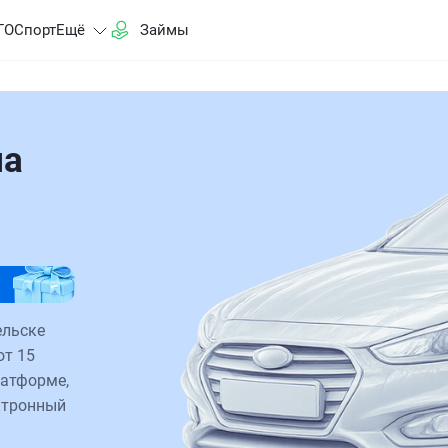
ГО
Спорт
Ещё
Займы
на
ельске
от 15
латформе,
ктронный