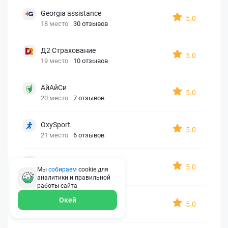
Georgia assistance
5.0
18 место
30 отзывов
Д2 Страхование
5.0
19 место
10 отзывов
АйАйСи
5.0
20 место
7 отзывов
OxySport
5.0
21 место
6 отзывов
ERGO AXA
5.0
Мы
собираем
cookie для
22 место
2 отзыва
аналитики и правильной
работы
сайта
Oxy Travel Premium
Окей
5.0
23 место
1 отзыв