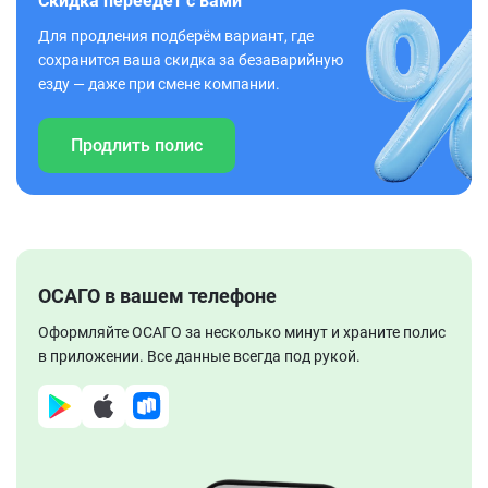
Скидка переедет с вами
Для продления подберём вариант, где
сохранится ваша скидка за безаварийную
езду — даже при смене компании.
Продлить полис
ОСАГО в вашем телефоне
Оформляйте ОСАГО за несколько минут и храните полис
в приложении. Все данные всегда под рукой.