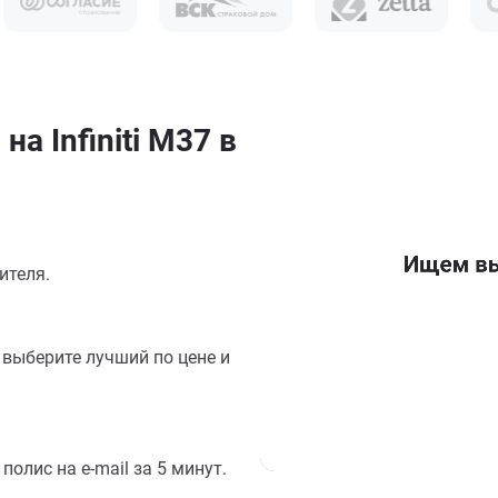
а Infiniti M37 в
ителя.
выберите лучший по цене и
олис на e-mail за 5 минут.