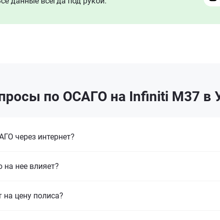
се данные всегда под рукой.
росы по ОСАГО на Infiniti M37 в
ГО через интернет?
 на нее влияет?
т на цену полиса?