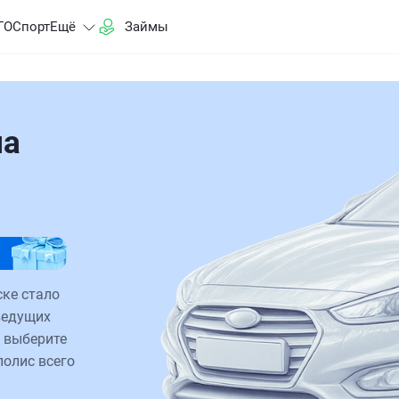
ГО
Спорт
Ещё
Займы
на
ске стало
ведущих
 выберите
полис всего