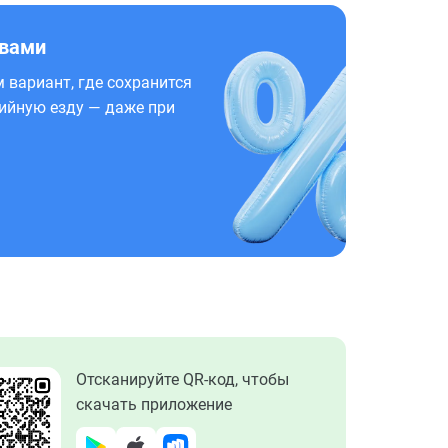
 вами
 вариант, где сохранится
ийную езду — даже при
Отсканируйте QR-код, чтобы
скачать приложение