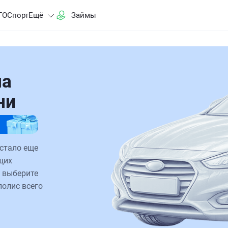
ГО
Спорт
Ещё
Займы
на
ни
 стало еще
щих
 выберите
полис всего