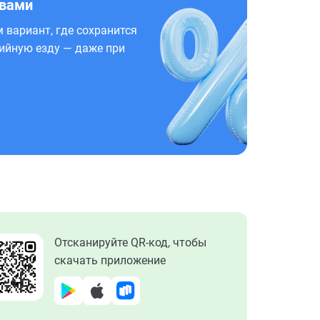
 вами
 вариант, где сохранится
ийную езду — даже при
Отсканируйте QR-код, чтобы
скачать приложение