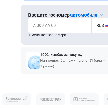
Введите госномер
автомобиля
А 000 АА 00
RUS
У меня нет госномера
100% кешбэк за покупку
Начисляем баллами на счет (1 балл =
1 рубль)