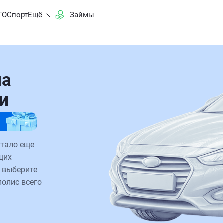
ГО
Спорт
Ещё
Займы
на
ни
стало еще
щих
 выберите
полис всего