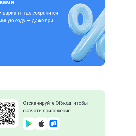
 вами
 вариант, где сохранится
ийную езду — даже при
Отсканируйте QR-код, чтобы
скачать приложение