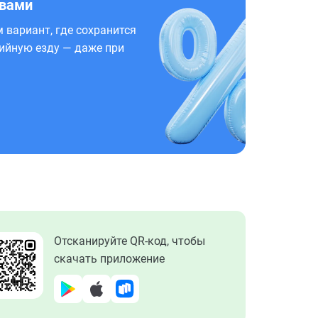
 вами
 вариант, где сохранится
ийную езду — даже при
Отсканируйте QR-код, чтобы
скачать приложение