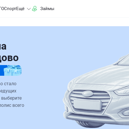
ГО
Спорт
Ещё
Займы
на
цово
во стало
ведущих
 выберите
полис всего