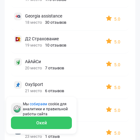
Georgia assistance
5.0
18 место
30 отзывов
Д2 Страхование
5.0
19 место
10 отзывов
АйАйСи
5.0
20 место
7 отзывов
OxySport
5.0
21 место
6 отзывов
Мы
собираем
cookie для
ERGO AXA
аналитики и правильной
5.0
22 место
2 отзыва
работы
сайта
Окей
Oxy Travel Premium
5.0
23 место
1 отзыв