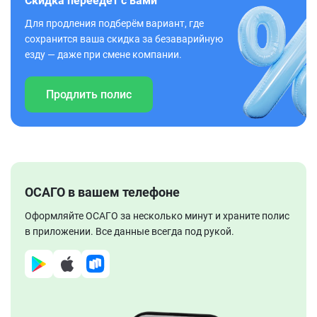
Скидка переедет с вами
Для продления подберём вариант, где
сохранится ваша скидка за безаварийную
езду — даже при смене компании.
Продлить полис
ОСАГО в вашем телефоне
Оформляйте ОСАГО за несколько минут и храните полис
в приложении. Все данные всегда под рукой.