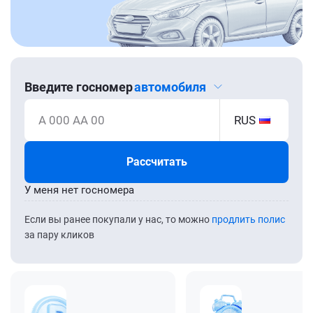
Введите госномер
автомобиля
А 000 АА 00
RUS
Рассчитать
У меня нет госномера
Если вы ранее покупали у нас, то можно
продлить полис
за пару кликов