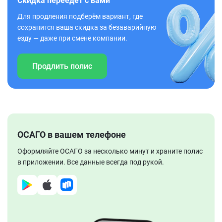
Скидка переедет с вами
Для продления подберём вариант, где
сохранится ваша скидка за безаварийную
езду — даже при смене компании.
Продлить полис
ОСАГО в вашем телефоне
Оформляйте ОСАГО за несколько минут и храните полис
в приложении. Все данные всегда под рукой.