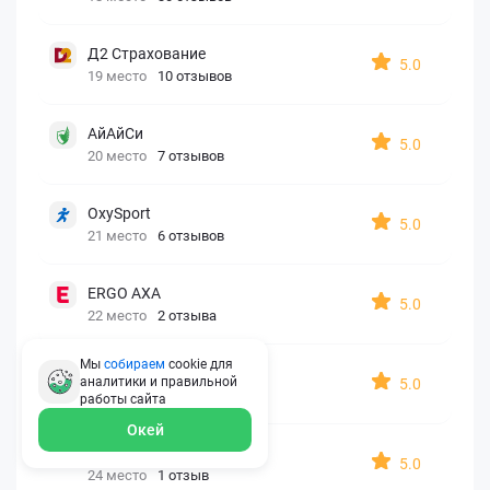
Д2 Страхование
5.0
19 место
10 отзывов
АйАйСи
5.0
20 место
7 отзывов
OxySport
5.0
21 место
6 отзывов
ERGO AXA
5.0
22 место
2 отзыва
Мы
собираем
cookie для
Oxy Travel Premium
аналитики и правильной
5.0
23 место
1 отзыв
работы
сайта
Окей
УралСиб
5.0
24 место
1 отзыв